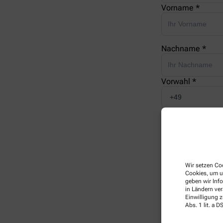
Vorname *
Nachname *
Vorwahl *
Telefonnummer 
E-Mail *
Wir setzen Coo
Cookies, um u
geben wir Inf
Ihre Nachricht *
in Ländern ve
Einwilligung z
Abs. 1 lit. a