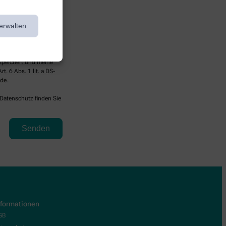
erwalten
espeichert und meine
. 6 Abs. 1 lit. a DS-
.de
.
 Datenschutz finden Sie
nformationen
GB