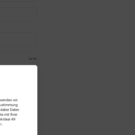
erwenden wir
 Zustimmung
 dabei Daten
e mit Ihrer
Artikel 49
n.