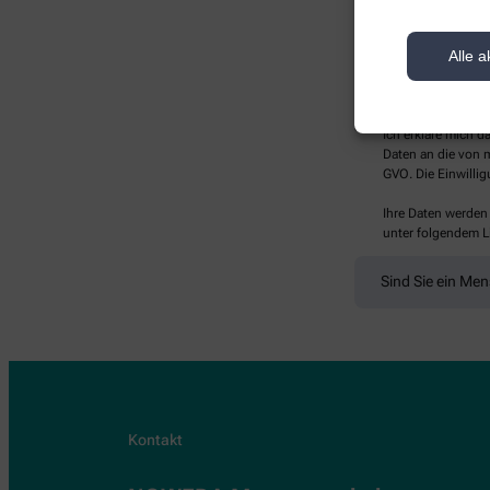
Alle a
* Bitte füllen Sie die Pf
Ich erkläre mich 
Daten an die von m
GVO. Die Einwillig
Ihre Daten werden
unter folgendem L
Sind Sie ein Me
Kontakt